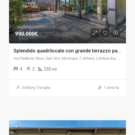
990.000€
Splendido quadrilocale con grande terrazzo panoramico
Via Federico Tesio, San Siro, Municipio 7, Milano, Lombardia, 20151, Italia
4
2
230
m2
Anthony Traviglia
1 anno fa