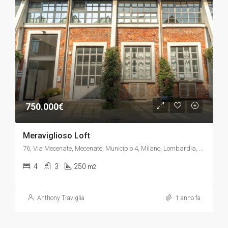
750.000€
Meraviglioso Loft
76, Via Mecenate, Mecenate, Municipio 4, Milano, Lombardia, 20138, Italia
4
3
250
m2
Anthony Traviglia
1 anno fa