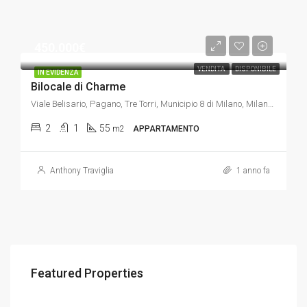
450.000€
VENDITA
DISPONIBILE
IN EVIDENZA
Bilocale di Charme
Viale Belisario, Pagano, Tre Torri, Municipio 8 di Milano, Milano, Lombardia, 20145, Italia
2
1
55
m2
APPARTAMENTO
Anthony Traviglia
1 anno fa
545.000€
450
Featured Properties
Viale Belisario, Pagano, Tre Torri, Municipio 8 di Milano, Milano, Lombardia, 20145, Italia
Via Gioacchino Murat, Maciachini - Maggiolina, Municipio 9, Milano, Lombardia, 20159, Italia