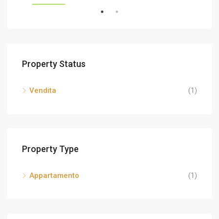
DITA
IN EVIDENZA
IN 
Property Status
Vendita
(1)
Property Type
Appartamento
(1)