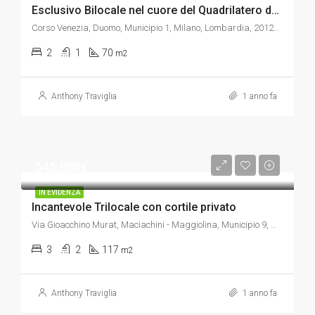
Esclusivo Bilocale nel cuore del Quadrilatero della Moda
Corso Venezia, Duomo, Municipio 1, Milano, Lombardia, 20121, Italia
2
1
70
m2
Anthony Traviglia
1 anno fa
545.000€
IN EVIDENZA
Incantevole Trilocale con cortile privato
Via Gioacchino Murat, Maciachini - Maggiolina, Municipio 9, Milano, Lombardia, 20159, Italia
3
2
117
m2
Anthony Traviglia
1 anno fa